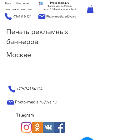
Photo-media.ru
Блог
Контакты
Фотопечать по России
Написать в телеграм
пн-пт 9-18 приём заявок 24/7
+79674154124
Photo-media.ru@ya.ru
Печать рекламных
баннеров
Москве
+79674154124
Photo-media.ru@ya.ru
Telegram