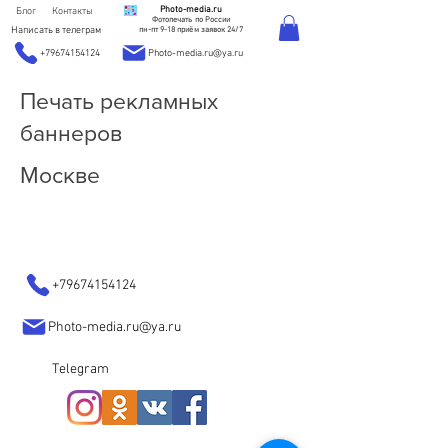
Photo-media.ru
Блог
Контакты
Фотопечать по России
Написать в телеграм
пн-пт 9-18 приём заявок 24/7
+79674154124
Photo-media.ru@ya.ru
Печать рекламных
баннеров
Москве
+79674154124
Photo-media.ru@ya.ru
Telegram