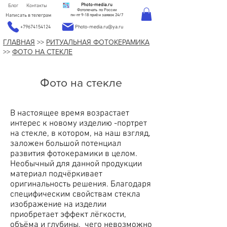
Photo-media.ru
Блог
Контакты
Фотопечать по России
Написать в телеграм
пн-пт 9-18 приём заявок 24/7
+79674154124
Photo-media.ru@ya.ru
ГЛАВНАЯ
>>
РИТУАЛЬНАЯ ФОТОКЕРАМИКА
>>
ФОТО НА СТЕКЛЕ
Фото на стекле
В настоящее время возрастает
интерес к новому изделию -портрет
на стекле, в котором, на наш взгляд,
заложен большой потенциал
развития фотокерамики в целом.
Необычный для данной продукции
материал подчёркивает
оригинальность решения. Благодаря
специфическим свойствам стекла
изображение на изделии
приобретает эффект лёгкости,
объёма и глубины, чего невозможно