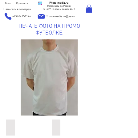
Photo-media.ru
Блог
Контакты
Фотопечать по России
Написать в телеграм
пн-пт 9-18 приём заявок 24/7
+79674154124
Photo-media.ru@ya.ru
ПЕЧАТЬ ФОТО НА ПРОМО
ФУТБОЛКЕ.
840 Руб.
840 руб.
футболка
футболка