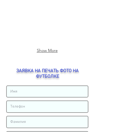
детская
детская
размер
размер
50.
48.
Сендвич
Сендвич
внутренний
внутренний
материал
материал
100%
100%
хлопок,
хлопок,
внешний
внешний
Show More
полиэстер.
полиэстер.
Цвет
Цвет
белый.
белый.
ЗАЯВКА НА ПЕЧАТЬ ФОТО НА
ФУТБОЛКЕ