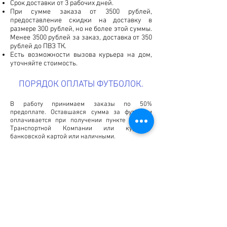
Срок доставки от 3 рабочих дней.
При сумме заказа от 3500 рублей,
предоставление скидки на доставку в
размере 300 рублей, но не более этой суммы.
Менее 3500 рублей за заказ, доставка от 350
рублей до ПВЗ ТК.
Есть возможности вызова курьера на дом,
уточняйте стоимость.
ПОРЯДОК ОПЛАТЫ ФУТБОЛОК.
В работу принимаем заказы по 50%
предоплате. Оставшаяся сумма за футболки
оплачивается при получении пункте выдачи
Транспортной Компании или курьеру,
банковской картой или наличными.
100% оплата, в случае отправления почтой
России. Юридическим лица оплата
осуществляется по безналичному расчету,
работаем без НДС. 20% скидки.
ПРЕИМУЩЕСТВА ПЕЧАТИ
ФОТО НА ФУТБОЛКЕ У НАС
Профессиональная сублимационная