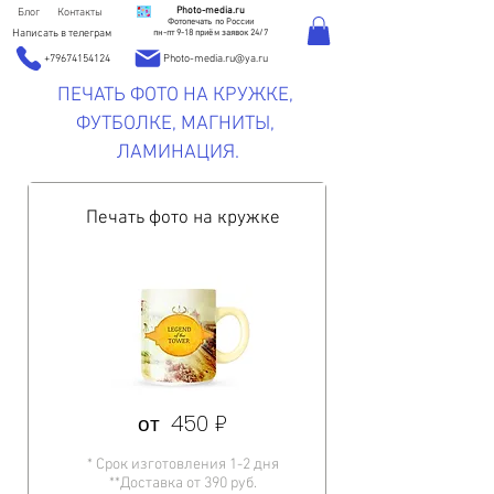
Photo-media.ru
Блог
Контакты
Фотопечать по России
Написать в телеграм
пн-пт 9-18 приём заявок 24/7
+79674154124
Photo-media.ru@ya.ru
ПЕЧАТЬ ФОТО НА КРУЖКЕ,
ФУТБОЛКЕ, МАГНИТЫ,
ЛАМИНАЦИЯ.
Печать фото на кружке
от 450 ₽
* Срок изготовления 1-2 дня
**Доставка от 390 руб.